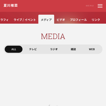
夏川椎菜
グラフィ
ライブ / イベント
メディア
ビデオ
プロフィール
リンク
M
E
D
I
A
ALL
テレビ
ラジオ
雑誌
WEB